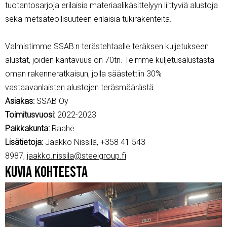
tuotantosarjoja erilaisia materiaalikäsittelyyn liittyviä alustoja
sekä metsäteollisuuteen erilaisia tukirakenteita.
Valmistimme SSAB:n terästehtaalle teräksen kuljetukseen
alustat, joiden kantavuus on 70tn. Teimme kuljetusalustasta
oman rakenneratkaisun, jolla säästettiin 30%
vastaavanlaisten alustojen teräsmäärästä.
Asiakas:
SSAB Oy
Toimitusvuosi:
2022-2023
Paikkakunta:
Raahe
Lisätietoja:
Jaakko Nissilä, +358 41 543
8987,
jaakko.nissila@steelgroup.fi
Kuvia kohteesta