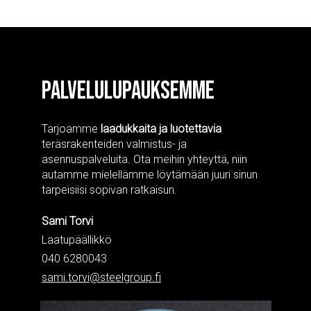
PALVELULUPAUKSEMME
Tarjoamme
laadukkaita ja luotettavia
teräsrakenteiden valmistus- ja
asennuspalveluita. Ota meihin yhteyttä, niin
autamme mielellämme löytämään juuri sinun
tarpeisiisi sopivan ratkaisun.
Sami Torvi
Laatupäällikkö
040 6280043
sami.torvi@steelgroup.fi