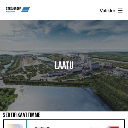
Siirry
Steel
Valikko
Group
sisältöön
Pohjanmaa
Oy
Laatu
Sertifikaattimme